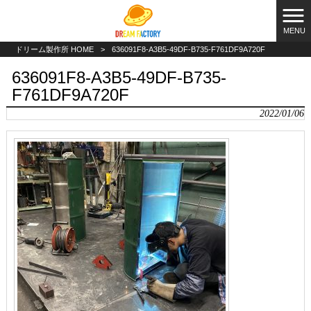
MENU
ドリーム製作所 HOME
>
636091F8-A3B5-49DF-B735-F761DF9A720F
636091F8-A3B5-49DF-B735-
F761DF9A720F
2022/01/06